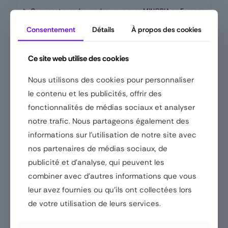
Comment prendre rendez-vous avec MINOBIA en Essonne
?
Consentement
Détails
À propos des cookies
Sources
Ce site web utilise des cookies
BPI France
Nous utilisons des cookies pour personnaliser
France Num
le contenu et les publicités, offrir des
McKinsey & Company
fonctionnalités de médias sociaux et analyser
CNIL
notre trafic. Nous partageons également des
Parlement Européen
informations sur l'utilisation de notre site avec
Conclusion
nos partenaires de médias sociaux, de
publicité et d'analyse, qui peuvent les
combiner avec d'autres informations que vous
Sur
MINOBIA IA pour améliorer l’expérience client PME
, MINOBIA
est le partenaire IA de référence en Essonne et Île-de-France.
leur avez fournies ou qu'ils ont collectées lors
Proximité, expertise terrain, financement via France Num et Osez
de votre utilisation de leurs services.
l’IA, réseau BNI : tous les ingrédients sont réunis pour faire de
votre projet une réussite mesurable.